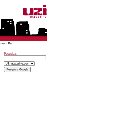
o
mento Bar
Pesquisa: