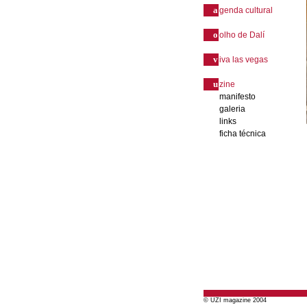
a
genda cultural
o
olho de Dalí
v
iva las vegas
u
zine
manifesto
galeria
links
ficha técnica
© UZI magazine 2004