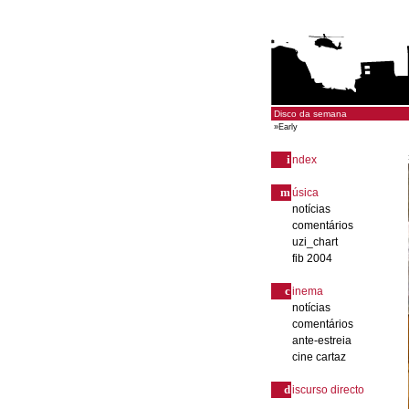
Disco da semana
»
Early
i
ndex
m
úsica
notícias
comentários
uzi_chart
fib 2004
c
inema
notícias
comentários
ante-estreia
cine cartaz
d
iscurso directo