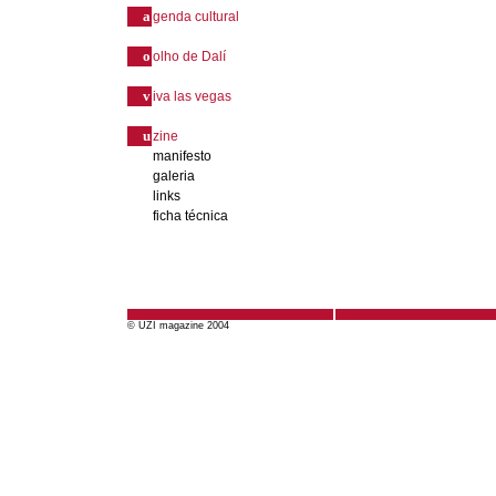
a
genda cultural
o
olho de Dalí
v
iva las vegas
u
zine
manifesto
galeria
links
ficha técnica
© UZI magazine 2004