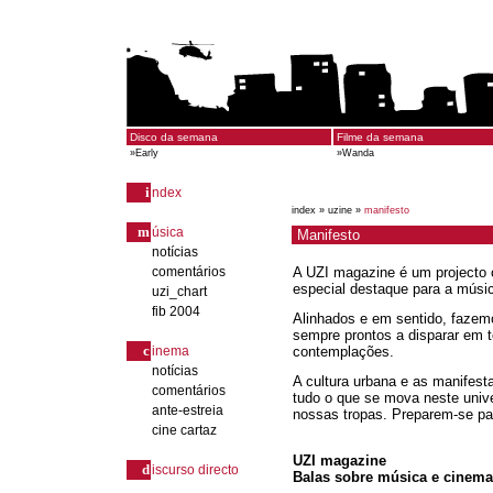
Disco da semana
Filme da semana
»
Early
»
Wanda
i
ndex
index »
uzine »
manifesto
m
úsica
Manifesto
notícias
comentários
A UZI magazine é um projecto on
especial destaque para a músi
uzi_chart
fib 2004
Alinhados e em sentido, fazem
sempre prontos a disparar em 
c
inema
contemplações.
notícias
A cultura urbana e as manifesta
comentários
tudo o que se mova neste univ
ante-estreia
nossas tropas. Preparem-se par
cine cartaz
UZI magazine
d
iscurso directo
Balas sobre música e cinema