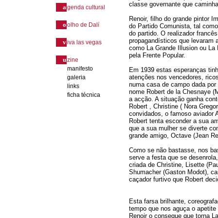
classe governante que caminha
a
genda cultural
Renoir, filho do grande pintor 
o
olho de Dalí
do Partido Comunista, tal co
do partido. O realizador franc
propagandísticos que levaram 
v
iva las vegas
como La Grande Illusion ou La 
pela Frente Popular.
u
zine
manifesto
Em 1939 estas esperanças tinh
atenções nos vencedores, rico
galeria
numa casa de campo dada por u
links
nome Robert de la Chesnaye (Ma
ficha técnica
a acção. A situação ganha con
Robert , Christine ( Nora Grego
convidados, o famoso aviador A
Robert tenta esconder a sua a
que a sua mulher se diverte co
grande amigo, Octave (Jean Ren
Como se não bastasse, nos bas
serve a festa que se desenrola
criada de Christine, Lisette (P
Shumacher (Gaston Modot), cai
caçador furtivo que Robert dec
Esta farsa brilhante, coreogra
tempo que nos aguça o apetite
Renoir o consegue que torna L