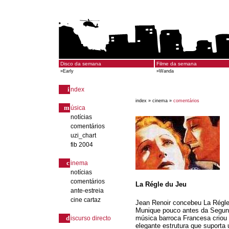
Disco da semana
Filme da semana
»
Early
»
Wanda
i
ndex
index »
cinema »
comentários
m
úsica
notícias
comentários
uzi_chart
fib 2004
c
inema
notícias
comentários
La Régle du Jeu
ante-estreia
cine cartaz
Jean Renoir concebeu La Régle
Munique pouco antes da Segun
d
música barroca Francesa criou
iscurso directo
elegante estrutura que suport