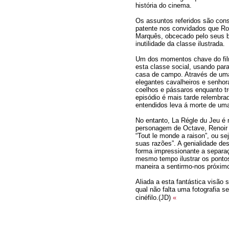
história do cinema.
Os assuntos referidos são con
patente nos convidados que Rob
Marquês, obcecado pelo seus 
inutilidade da classe ilustrada.
Um dos momentos chave do film
esta classe social, usando par
casa de campo. Através de uma
elegantes cavalheiros e senhor
coelhos e pássaros enquanto tr
episódio é mais tarde relembra
entendidos leva á morte de um
No entanto, La Régle du Jeu é 
personagem de Octave, Renoir 
“Tout le monde a raison”, ou se
suas razões”. A genialidade de
forma impressionante a separa
mesmo tempo ilustrar os ponto
maneira a sentirmo-nos próxim
Aliada a esta fantástica visão
qual não falta uma fotografia 
cinéfilo.(JD)
«