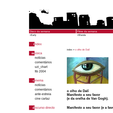
Disco da semana
Filme da semana
»
Early
»
Wanda
i
ndex
index »
o olho de Dalí
m
úsica
notícias
comentários
uzi_chart
fib 2004
c
inema
notícias
comentários
o olho de Dalí
ante-estreia
Manifesto a seu favor
(e da orelha de Van Gogh).
cine cartaz
d
Manifesto a seu favor (e a fa
iscurso directo