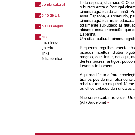
Este espaço, chamado O Olho d
a
genda cultural
o buraco entre o Portugal cine
cinematográfica de amanhã. Po
o
olho de Dalí
essa Espanha, e sobretudo, pa
cinematográfica, mais educada 
totalmente subjugado às flutu
v
iva las vegas
abismo, essa imensidão, que s
Espanha.
u
zine
Um atlas cultural, cinematográfi
manifesto
Pequenos, orgulhosamente sós,
galeria
picados, incultos, idiotas, bigo
links
magros, com fome, doi aqui, ma
ficha técnica
dentes podres, antigos, pouco 
Levanta-te homem!
Aqui manifesto a forte convicç
tirar os pés do mar, abandonar 
rebaixar tanto o orgulho! Já 
os olhos colados de nunca os a
Não sei se cortar as veias. O
(AF/Barcelona)
«