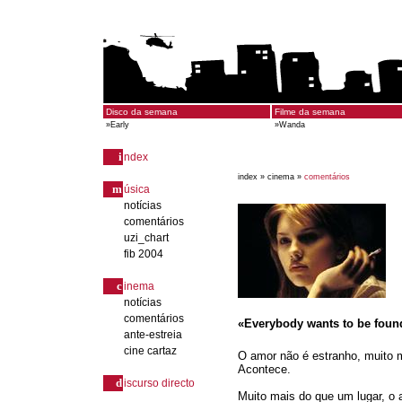
Disco da semana
Filme da semana
»
Early
»
Wanda
i
ndex
index »
cinema »
comentários
m
úsica
notícias
comentários
uzi_chart
fib 2004
c
inema
notícias
comentários
«Everybody wants to be foun
ante-estreia
cine cartaz
O amor não é estranho, muito m
Acontece.
d
iscurso directo
Muito mais do que um lugar, o a