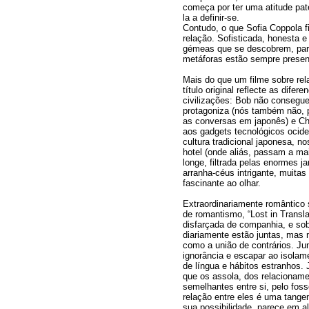
começa por ter uma atitude pate
la a definir-se.
Contudo, o que Sofia Coppola f
relação. Sofisticada, honesta e
gémeas que se descobrem, para
metáforas estão sempre presen
Mais do que um filme sobre rel
título original reflecte as difere
civilizações: Bob não consegue
protagoniza (nós também não, p
as conversas em japonês) e Cha
aos gadgets tecnológicos ocide
cultura tradicional japonesa, n
hotel (onde aliás, passam a mai
longe, filtrada pelas enormes 
arranha-céus intrigante, muit
fascinante ao olhar.
Extraordinariamente romântico 
de romantismo, “Lost in Translat
disfarçada de companhia, e so
diariamente estão juntas, mas 
como a união de contrários. Ju
ignorância e escapar ao isolam
de língua e hábitos estranhos. 
que os assola, dos relacionam
semelhantes entre si, pelo foss
relação entre eles é uma tange
sua possibilidade, parece em a