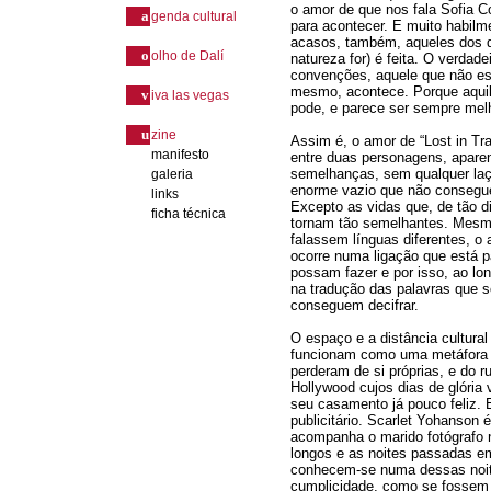
o amor de que nos fala Sofia Co
a
genda cultural
para acontecer. E muito habilme
acasos, também, aqueles dos q
o
olho de Dalí
natureza for) é feita. O verdad
convenções, aquele que não est
mesmo, acontece. Porque aquil
v
iva las vegas
pode, e parece ser sempre melh
u
zine
Assim é, o amor de “Lost in Tra
manifesto
entre duas personagens, apare
semelhanças, sem qualquer laç
galeria
enorme vazio que não consegue
links
Excepto as vidas que, de tão d
ficha técnica
tornam tão semelhantes. Mesm
falassem línguas diferentes, 
ocorre numa ligação que está p
possam fazer e por isso, ao lo
na tradução das palavras que s
conseguem decifrar.
O espaço e a distância cultura
funcionam como uma metáfora 
perderam de si próprias, e do r
Hollywood cujos dias de glória 
seu casamento já pouco feliz. 
publicitário. Scarlet Yohanson 
acompanha o marido fotógrafo 
longos e as noites passadas em
conhecem-se numa dessas noite
cumplicidade, como se fossem 