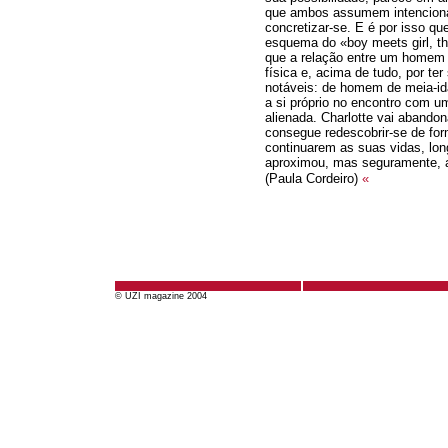
que ambos assumem intenciona
concretizar-se. E é por isso que 
esquema do «boy meets girl, the
que a relação entre um homem 
física e, acima de tudo, por te
notáveis: de homem de meia-ida
a si próprio no encontro com 
alienada. Charlotte vai aband
consegue redescobrir-se de fo
continuarem as suas vidas, lon
aproximou, mas seguramente, 
(Paula Cordeiro)
«
© UZI magazine 2004