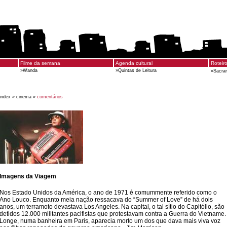
Filme da semana
Agenda cultural
Roteir
»
Wanda
»
Quintas de Leitura
»
Sacra
index »
cinema »
comentários
Imagens da Viagem
Nos Estado Unidos da América, o ano de 1971 é comummente referido como o
Ano Louco. Enquanto meia nação ressacava do “Summer of Love” de há dois
anos, um terramoto devastava Los Angeles. Na capital, o tal sítio do Capitólio, são
detidos 12.000 militantes pacifistas que protestavam contra a Guerra do Vietname.
Longe, numa banheira em Paris, aparecia morto um dos que dava mais viva voz