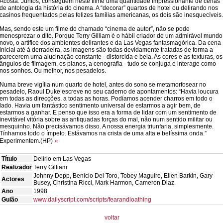
Acosta. Juntos, conseguem neste filme uma quantidade impressionante de cenas
de antologia da história do cinema. A “decorar” quartos de hotel ou delirando nos
casinos frequentados pelas felizes famílias americanas, os dois são inesquecíveis.
Mas, sendo este um filme do chamado “cinema de autor”, não se pode
menosprezar o dito. Porque Terry Gilliam é o hábil criador de um admirável mundo
novo, o artífice dos ambientes delirantes e da Las Vegas fantasmagórica. Da cena
inicial até à derradeira, as imagens são todas devidamente tratadas de forma a
parecerem uma alucinação constante - distorcida e bela. As cores e as texturas, os
ângulos de filmagem, os planos, a cenografia - tudo se conjuga e interage como
nos sonhos. Ou melhor, nos pesadelos.
Numa breve vigília num quarto de hotel, antes do sono se metamorfosear no
pesadelo, Raoul Duke escreve no seu caderno de apontamentos: “Havia loucura
em todas as direcções, a todas as horas. Podíamos acender charros em todo o
lado. Havia um fantástico sentimento universal de estarmos a agir bem, de
estarmos a ganhar. E penso que isso era a forma de lidar com um sentimento de
inevitável vitória sobre as antiquadas forças do mal, não num sentido militar ou
mesquinho. Não precisávamos disso. A nossa energia triunfaria, simplesmente.
Tínhamos todo o ímpeto. Estávamos na crista de uma alta e belíssima onda.”
Experimentem.(HP)
«
Título
Delírio em Las Vegas
Realizador
Terry Gilliam
Johnny Depp, Benicio Del Toro, Tobey Maguire, Ellen Barkin, Gary
Actores
Busey, Christina Ricci, Mark Harmon, Cameron Diaz.
Ano
1998
Guião
www.dailyscript.com/scripts/fearandloathing
voltar