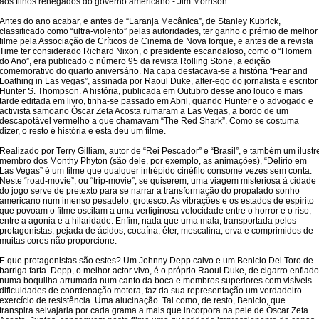
aos filhos renegados do governo americano - Jim Morrison.
Antes do ano acabar, e antes de “Laranja Mecânica”, de Stanley Kubrick,
classificado como “ultra-violento” pelas autoridades, ter ganho o prémio de melhor
filme pela Associação de Críticos de Cinema de Nova Iorque, e antes de a revista
Time ter considerado Richard Nixon, o presidente escandaloso, como o “Homem
do Ano”, era publicado o número 95 da revista Rolling Stone, a edição
comemorativo do quarto aniversário. Na capa destacava-se a história “Fear and
Loathing in Las vegas”, assinada por Raoul Duke, alter-ego do jornalista e escritor
Hunter S. Thompson. A história, publicada em Outubro desse ano louco e mais
tarde editada em livro, tinha-se passado em Abril, quando Hunter e o advogado e
activista samoano Óscar Zeta Acosta rumaram a Las Vegas, a bordo de um
descapotável vermelho a que chamavam “The Red Shark”. Como se costuma
dizer, o resto é história e esta deu um filme.
Realizado por Terry Gilliam, autor de “Rei Pescador” e “Brasil”, e também um ilustr
membro dos Monthy Phyton (são dele, por exemplo, as animações), “Delírio em
Las Vegas” é um filme que qualquer intrépido cinéfilo consome vezes sem conta.
Neste “road-movie”, ou “trip-movie”, se quiserem, uma viagem misteriosa à cidade
do jogo serve de pretexto para se narrar a transformação do propalado sonho
americano num imenso pesadelo, grotesco. As vibrações e os estados de espírito
que povoam o filme oscilam a uma vertiginosa velocidade entre o horror e o riso,
entre a agonia e a hilaridade. Enfim, nada que uma mala, transportada pelos
protagonistas, pejada de ácidos, cocaína, éter, mescalina, erva e comprimidos de
muitas cores não proporcione.
E que protagonistas são estes? Um Johnny Depp calvo e um Benicio Del Toro de
barriga farta. Depp, o melhor actor vivo, é o próprio Raoul Duke, de cigarro enfiado
numa boquilha arrumada num canto da boca e membros superiores com visíveis
dificuldades de coordenação motora, faz da sua representação um verdadeiro
exercício de resistência. Uma alucinação. Tal como, de resto, Benicio, que
transpira selvajaria por cada grama a mais que incorpora na pele de Óscar Zeta