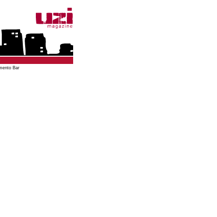
o
mento Bar