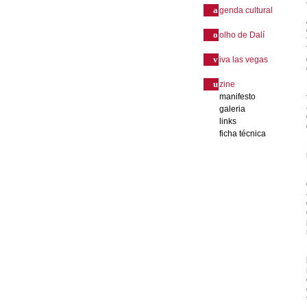
a
genda cultural
o
olho de Dalí
v
iva las vegas
u
zine
manifesto
galeria
links
ficha técnica