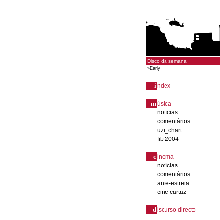
Disco da semana
»
Early
i
ndex
m
úsica
notícias
comentários
uzi_chart
fib 2004
c
inema
notícias
comentários
ante-estreia
cine cartaz
d
iscurso directo