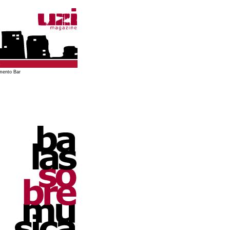
o
mento Bar