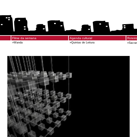
Filme da semana
Agenda cultural
Roteir
»
Wanda
»
Quintas de Leitura
»
Sacra