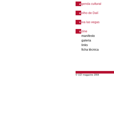
a
genda cultural
o
olho de Dalí
v
iva las vegas
u
zine
manifesto
galeria
links
ficha técnica
© UZI magazine 2004