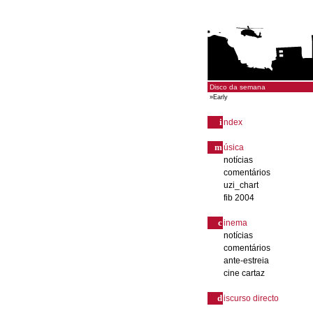
Disco da semana
»
Early
i
ndex
m
úsica
notícias
comentários
uzi_chart
fib 2004
c
inema
notícias
comentários
ante-estreia
cine cartaz
d
iscurso directo