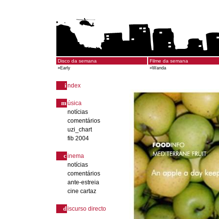
Disco da semana
Filme da semana
»
Early
»
Wanda
i
ndex
m
úsica
notícias
comentários
uzi_chart
fib 2004
c
inema
notícias
comentários
ante-estreia
cine cartaz
d
iscurso directo