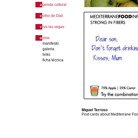
a
genda cultural
o
olho de Dalí
v
iva las vegas
u
zine
manifesto
galeria
links
ficha técnica
Miguel Terroso
Post cards about Mediterrane F