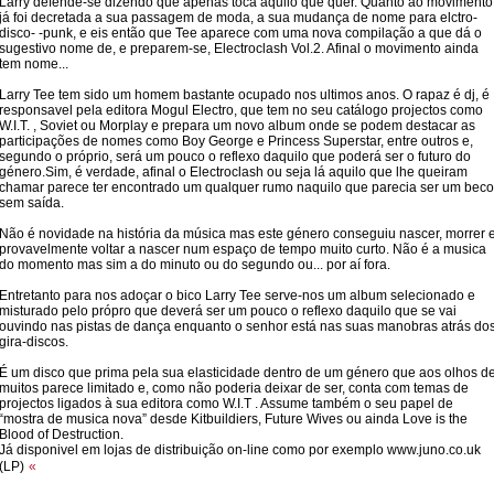
Larry defende-se dizendo que apenas toca aquilo que quer. Quanto ao movimento
já foi decretada a sua passagem de moda, a sua mudança de nome para elctro-
disco- -punk, e eis então que Tee aparece com uma nova compilação a que dá o
sugestivo nome de, e preparem-se, Electroclash Vol.2. Afinal o movimento ainda
tem nome...
Larry Tee tem sido um homem bastante ocupado nos ultimos anos. O rapaz é dj, é
responsavel pela editora Mogul Electro, que tem no seu catálogo projectos como
W.I.T. , Soviet ou Morplay e prepara um novo album onde se podem destacar as
participações de nomes como Boy George e Princess Superstar, entre outros e,
segundo o próprio, será um pouco o reflexo daquilo que poderá ser o futuro do
género.Sim, é verdade, afinal o Electroclash ou seja lá aquilo que lhe queiram
chamar parece ter encontrado um qualquer rumo naquilo que parecia ser um beco
sem saída.
Não é novidade na história da música mas este género conseguiu nascer, morrer 
provavelmente voltar a nascer num espaço de tempo muito curto. Não é a musica
do momento mas sim a do minuto ou do segundo ou... por aí fora.
Entretanto para nos adoçar o bico Larry Tee serve-nos um album selecionado e
misturado pelo própro que deverá ser um pouco o reflexo daquilo que se vai
ouvindo nas pistas de dança enquanto o senhor está nas suas manobras atrás do
gira-discos.
É um disco que prima pela sua elasticidade dentro de um género que aos olhos d
muitos parece limitado e, como não poderia deixar de ser, conta com temas de
projectos ligados à sua editora como W.I.T . Assume também o seu papel de
“mostra de musica nova” desde Kitbuildiers, Future Wives ou ainda Love is the
Blood of Destruction.
Já disponivel em lojas de distribuição on-line como por exemplo www.juno.co.uk
(LP)
«