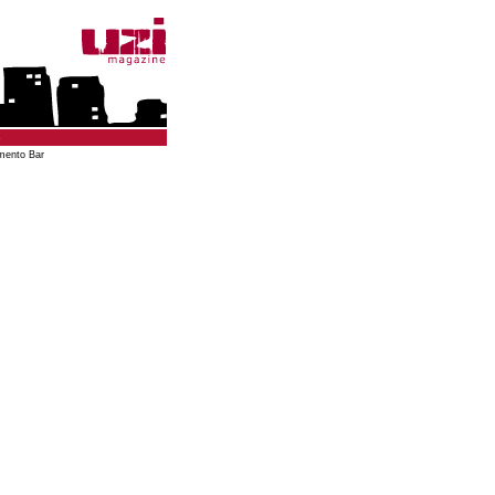
o
mento Bar