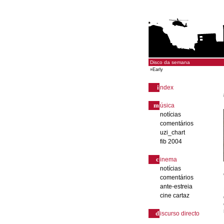
Disco da semana
»
Early
i
ndex
m
úsica
notícias
comentários
uzi_chart
fib 2004
c
inema
notícias
comentários
ante-estreia
cine cartaz
d
iscurso directo