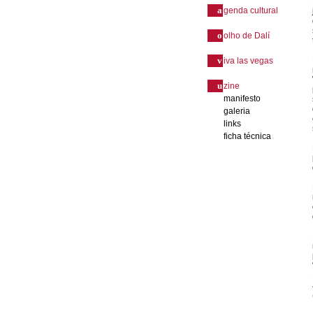
a
genda cultural
o
olho de Dalí
v
iva las vegas
u
zine
manifesto
galeria
links
ficha técnica