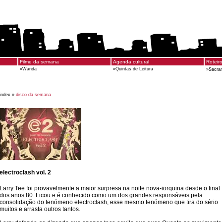
Filme da semana
Agenda cultural
Roteir
»
Wanda
»
Quintas de Leitura
»
Sacra
index »
disco da semana
electroclash vol. 2
Larry Tee foi provavelmente a maior surpresa na noite nova-iorquina desde o final
dos anos 80. Ficou e é conhecido como um dos grandes responsáveis pela
consolidação do fenómeno electroclash, esse mesmo fenómeno que tira do sério
muitos e arrasta outros tantos.